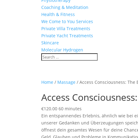
Physiotherapy
Coaching & Meditation
Health & Fitness
We Come to You Services
Private Villa Treatments
Private Yacht Treatments
Skincare
Molecular Hydrogen
Home
/
Massage
/ Access Consciousness: The
Access Consciousness
€
120.00
60 minutes
Ein entspannendes Erlebnis, ähnlich wie bei 
unserer Gedanken und Überzeugungen speicher
öffnest dein gesamtes Wesen für deine Chanc
Geld, Glauben und Probleme in Kommunikation.