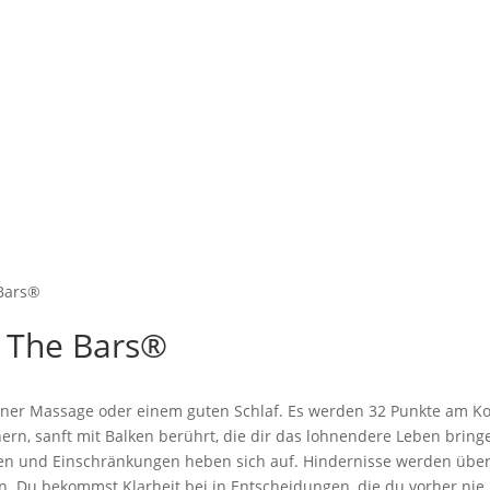
 Bars®
: The Bars®
einer Massage oder einem guten Schlaf. Es werden 32 Punkte am 
n, sanft mit Balken berührt, die dir das lohnendere Leben bring
en und Einschränkungen heben sich auf. Hindernisse werden überw
 Du bekommst Klarheit bei in Entscheidungen, die du vorher nie 